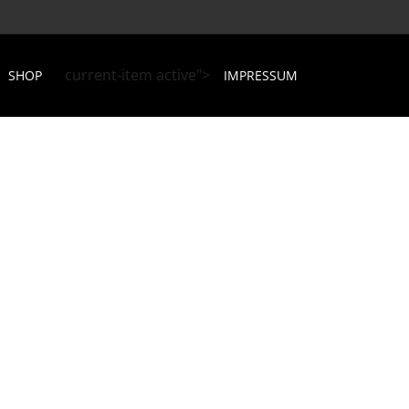
current-item active">
SHOP
IMPRESSUM